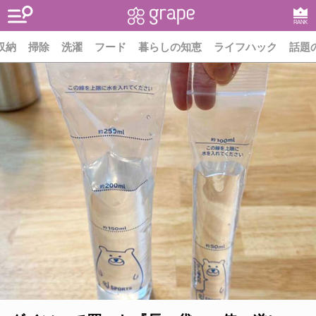
RANK
収納
掃除
洗濯
フード
暮らしの知恵
ライフハック
話題