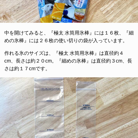
中を開けてみると、『極太 水筒用氷棒』には１６枚、『細
めの氷棒』には２６枚の使い切りの袋が入っています。
作れる氷のサイズは、『極太 水筒用氷棒』は直径約４
cm、長さは約２０cm。『細めの氷棒』は直径約３cm、長
さは約１７cmです。