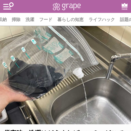
RANK
収納
掃除
洗濯
フード
暮らしの知恵
ライフハック
話題