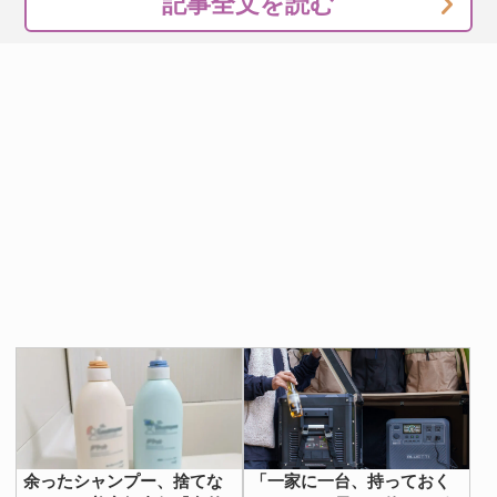
記事全文を読む
一方、つけ置き洗いは、時間がかかるものの、多めの枚数
を洗濯するのに適しているでしょう。避難生活が長引い
て、衣服が溜まってきた時には、つけ置き洗いで対処して
みてもいいですね。
また、災害時には、水はとても貴重になります。飲用やト
イレなどに水を優先しつつも『アタック どこでも袋でお洗
たく』があることで「いつでも洗濯ができる」という安心
感が得られそうです。
防災グッズの１つとして、用意してみてはいかがでしょう
か。
[文・構成／grape編集部]
余ったシャンプー、捨てな
「一家に一台、持っておく