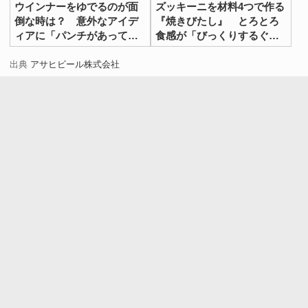
ウインナーをゆでるのが面
ズッキーニを材料4つで作る
倒な時は？ 意外なアイデ
『焼きびたし』 とろとろ
ィアに「パンチがあってう
食感が「びっくりするぐら
まい！」
いおいしい」
出典
アサヒビール株式会社