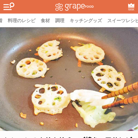
FOOD
RANK
着
料理のレシピ
食材
調理
キッチングッズ
スイーツレシ