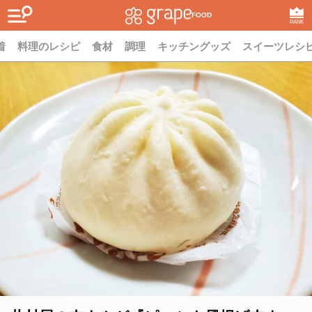
FOOD
RANK
着
料理のレシピ
食材
調理
キッチングッズ
スイーツレシ