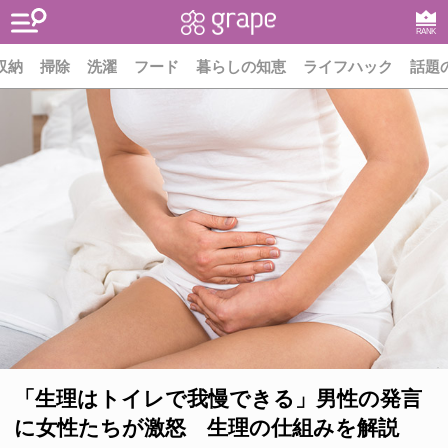
RANK
収納
掃除
洗濯
フード
暮らしの知恵
ライフハック
話題
「生理はトイレで我慢できる」男性の発言
に女性たちが激怒 生理の仕組みを解説