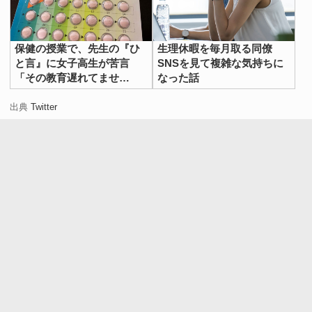
保健の授業で、先生の『ひ
生理休暇を毎月取る同僚
と言』に女子高生が苦言
SNSを見て複雑な気持ちに
「その教育遅れてませ
なった話
ん？」
出典
Twitter