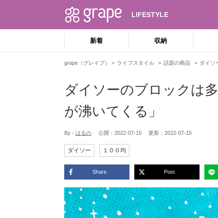
LIFESTYLE
新着
収納
grape（グレイプ）
ライフスタイル
話題の商品
ダイソ
ダイソーのブロックは多
が沸いてくる」
By -
はるの
公開：
2022-07-15
更新：
2022-07-15
ダイソー
１００均
Share
Post