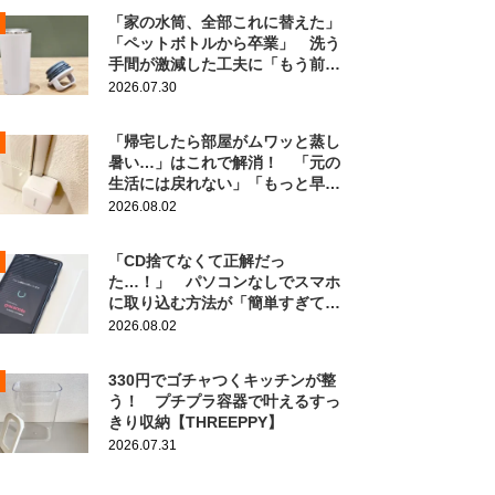
「家の水筒、全部これに替えた」
「ペットボトルから卒業」 洗う
手間が激減した工夫に「もう前の
に戻れない！」
2026.07.30
「帰宅したら部屋がムワッと蒸し
暑い…」はこれで解消！ 「元の
生活には戻れない」「もっと早く
知りたかった」
2026.08.02
「CD捨てなくて正解だっ
た…！」 パソコンなしでスマホ
に取り込む方法が「簡単すぎて拍
子抜け」「この曲聴きたかった
2026.08.02
～」
330円でゴチャつくキッチンが整
う！ プチプラ容器で叶えるすっ
きり収納【THREEPPY】
2026.07.31