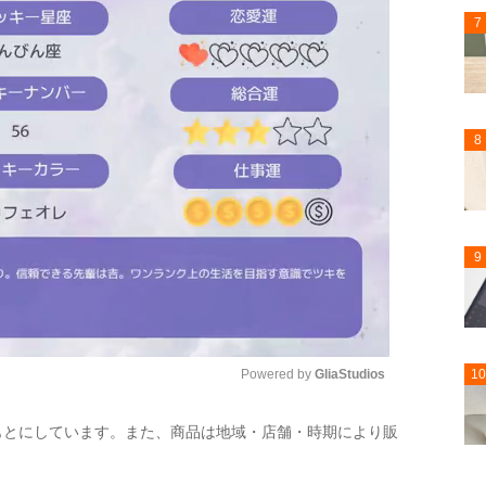
7
8
9
Powered by 
GliaStudios
10
もとにしています。また、商品は地域・店舗・時期により販
Mute