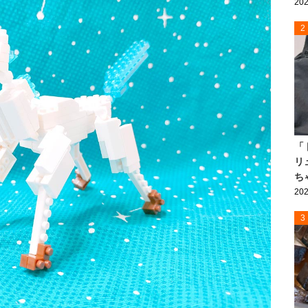
202
2
「
リ
ち
202
3