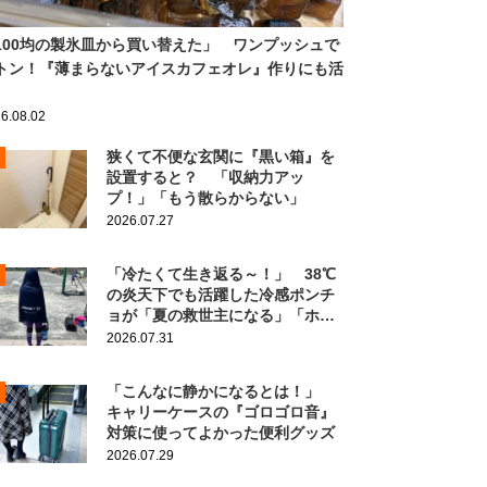
100均の製氷皿から買い替えた」 ワンプッシュで
トン！『薄まらないアイスカフェオレ』作りにも活
6.08.02
狭くて不便な玄関に『黒い箱』を
設置すると？ 「収納力アッ
プ！」「もう散らからない」
2026.07.27
「冷たくて生き返る～！」 38℃
の炎天下でも活躍した冷感ポンチ
ョが「夏の救世主になる」「ホン
ト買ってよかった」
2026.07.31
「こんなに静かになるとは！」
キャリーケースの『ゴロゴロ音』
対策に使ってよかった便利グッズ
2026.07.29