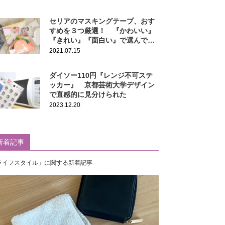
セリアのマスキングテープ、おす
すめを３つ厳選！ 『かわいい』
『きれい』『面白い』で選んでみ
た
2021.07.15
ダイソー110円『レンジ不可ステ
ッカー』 京都芸術大学デザイン
で直感的に見分けられた
2023.12.20
新着記事
ライフスタイル」に関する新着記事