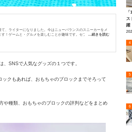
「
ス
躍
経て、ライターになりました。今はニューバランスのスニーカーをメ
202
ます！ゲームと・グルメを楽しむことが趣味です。セブンイレブンを
…続きを読む
ックしています。甘党の辛党。スニーカーなどのファッションアイテ
4
の情報を発信中です。
は、SNSで人気なグッズの１つです。
5
ブロックもあれば、おもちゃのブロックまでそろって
方や種類、おもちゃのブロックの評判などをまとめ
6