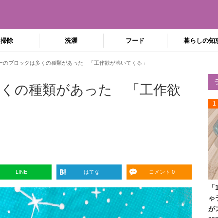
掃除
洗濯
フード
暮らしの知
ーのブロックは多くの種類があった 「工作欲が沸いてくる」
くの種類があった 「工作欲
1
LINE
はてな
コメント 0
「
ゃ
が