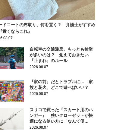
ードコートの席取り、何を置く？ 弁護士がすすめ
『置くならこれ』
6.08.07
自転車の交通違反、もっとも検挙
が多いのは？ 覚えておきたい
『止まれ』のルール
2026.08.07
『家の前』だとトラブルに… 家
族と花火、どこで遊べばいい？
2026.08.07
スリコで買った『スカート用のハ
ンガー』 狭いクローゼットが快
適になる使い方に「なんて便
利！」
2026.08.07