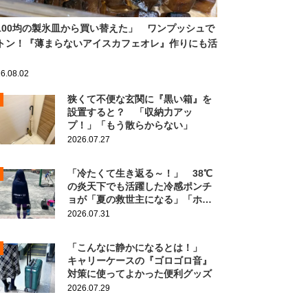
100均の製氷皿から買い替えた」 ワンプッシュで
トン！『薄まらないアイスカフェオレ』作りにも活
6.08.02
狭くて不便な玄関に『黒い箱』を
設置すると？ 「収納力アッ
プ！」「もう散らからない」
2026.07.27
「冷たくて生き返る～！」 38℃
の炎天下でも活躍した冷感ポンチ
ョが「夏の救世主になる」「ホン
ト買ってよかった」
2026.07.31
「こんなに静かになるとは！」
キャリーケースの『ゴロゴロ音』
対策に使ってよかった便利グッズ
2026.07.29