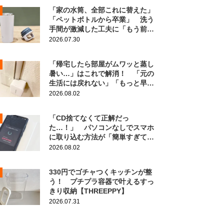
「家の水筒、全部これに替えた」
「ペットボトルから卒業」 洗う
手間が激減した工夫に「もう前の
に戻れない！」
2026.07.30
「帰宅したら部屋がムワッと蒸し
暑い…」はこれで解消！ 「元の
生活には戻れない」「もっと早く
知りたかった」
2026.08.02
「CD捨てなくて正解だっ
た…！」 パソコンなしでスマホ
に取り込む方法が「簡単すぎて拍
子抜け」「この曲聴きたかった
2026.08.02
～」
330円でゴチャつくキッチンが整
う！ プチプラ容器で叶えるすっ
きり収納【THREEPPY】
2026.07.31