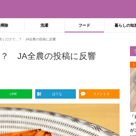
掃除
洗濯
フード
暮らしの知
焼くだけで…？ JA全農の投稿に反響
？ JA全農の投稿に反響
1
LINE
はてな
コメント 0
「
ゃ
が