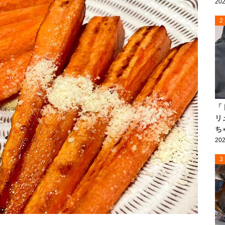
202
2
「
リ
ち
202
3