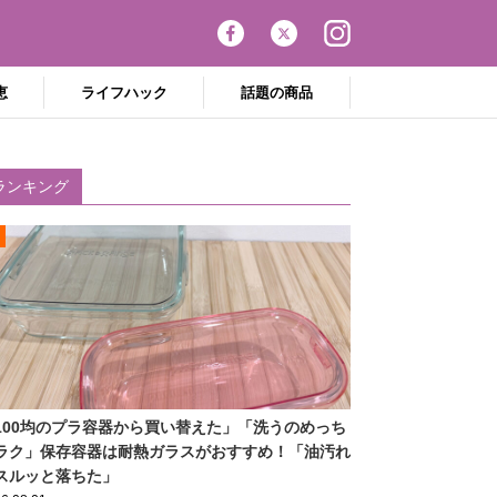
恵
ライフハック
話題の商品
ランキング
100均のプラ容器から買い替えた」「洗うのめっち
ラク」保存容器は耐熱ガラスがおすすめ！「油汚れ
スルッと落ちた」