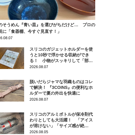
のそうめん『青い皿』を選びがちだけど… プロの
説に「食器棚、今すぐ見直す！」
6.08.07
スリコのガジェットホルダーを使
うと10秒で浮かせる収納ができ
る！ 小物がスッキリして「部屋
の整理ができた！」
2026.08.07
脱いだらジャマな羽織ものはコレ
で解決！ 『3COINS』の便利なホ
ルダーで夏の外出を快適に
2026.08.07
スリコのアルミボトルが保冷剤代
わりとしても大活躍！ 「アイス
が溶けない」「サイズ感が絶
妙！」
2026.08.05