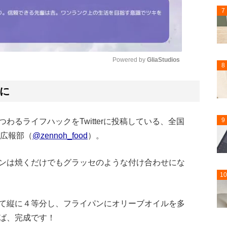
7
Powered by 
GliaStudios
8
Mute
に
9
わるライフハックをTwitterに投稿している、全国
の広報部（
@zennoh_food
）。
ンは焼くだけでもグラッセのような付け合わせにな
10
て縦に４等分し、フライパンにオリーブオイルを多
ば、完成です！