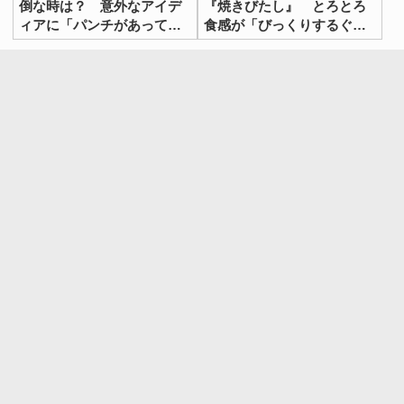
倒な時は？ 意外なアイデ
『焼きびたし』 とろとろ
ィアに「パンチがあってう
食感が「びっくりするぐら
まい！」
いおいしい」