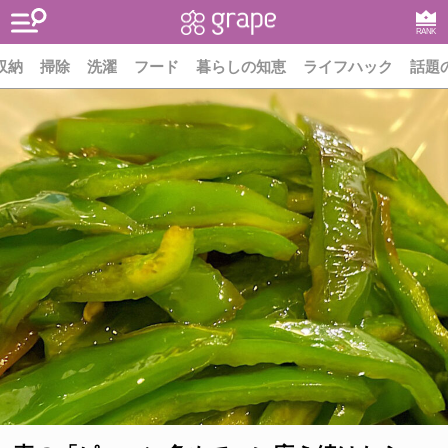
RANK
収納
掃除
洗濯
フード
暮らしの知恵
ライフハック
話題