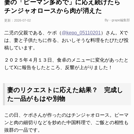
妻の「ピーマン多めで」に応え続けたら
チンジャオロースから肉が消えた
By - grape編集部
更新：
2026-07-02
二児の父親である、ケポ（
@kepo_05110201
）さん。Xで
は、妻と子供たちに作る、おいしそうな料理をたびたび投
稿しています。
２０２５年４月１３日、食卓のメニューに変化があったと
してXに報告をしたところ、反響が上がりました！
妻のリクエストに応えた結果？ 完成し
た一品がもはや別物
この日、ケポさんが作ったのはチンジャオロース。ピーマ
ンと肉の細切りなどを炒めた中国料理で、ご飯との相性も
抜群の一品です。