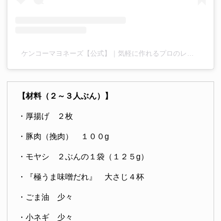
ケンコーマヨネーズ【公式】｜気軽に作れるプロのレシピ(@kenko_mayo)がシェアした投稿
【材料（２～３人ぶん）】
・厚揚げ ２枚
・豚肉（挽肉） １００g
・モヤシ ２ぶんの１袋（１２５g）
・『極うま味噌だれ』 大さじ４杯
・ごま油 少々
・小ネギ 少々