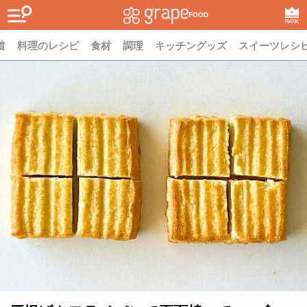
FOOD
RANK
着
料理のレシピ
食材
調理
キッチングッズ
スイーツレシ