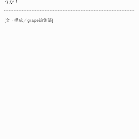
うか！
[文・構成／grape編集部]