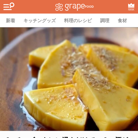
FOOD
RANK
新着
キッチングッズ
料理のレシピ
調理
食材