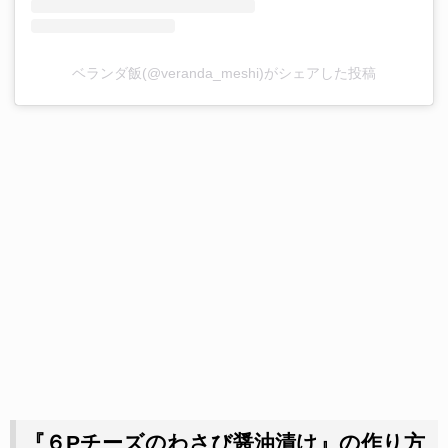
ベランダ飯(@veranda_meshi)がシェアした投稿
『６Pチーズのわさび醤油漬け』の作り方