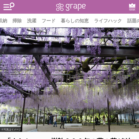
RANK
収納
掃除
洗濯
フード
暮らしの知恵
ライフハック
話題
※写真はイメージ