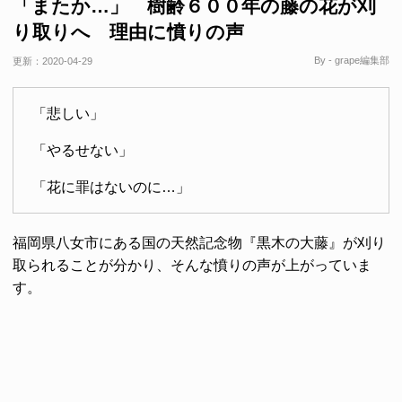
「またか…」 樹齢６００年の藤の花が刈
り取りへ 理由に憤りの声
By - grape編集部
更新：
2020-04-29
「悲しい」
「やるせない」
「花に罪はないのに…」
福岡県八女市にある国の天然記念物『黒木の大藤』が刈り
取られることが分かり、そんな憤りの声が上がっていま
す。