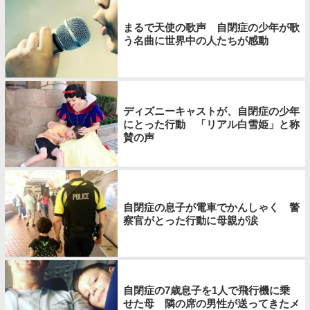
まるで天使の歌声 自閉症の少年が歌
う名曲に世界中の人たちが感動
ディズニーキャストが、自閉症の少年
にとった行動 「リアル白雪姫」と称
賛の声
自閉症の息子が電車でかんしゃく 警
察官がとった行動に母親が涙
自閉症の7歳息子を1人で飛行機に乗
せた母 隣の席の男性が送ってきたメ