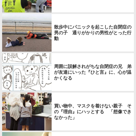
散歩中にパニックを起こした自閉症の
男の子 通りがかりの男性がとった行
動
周囲に誤解されがちな自閉症の兄 弟
が友達にいった『ひと言』に、心が温
かくなる
買い物中、マスクを着けない親子 そ
の『理由』にハッとする 「想像でき
なかった」