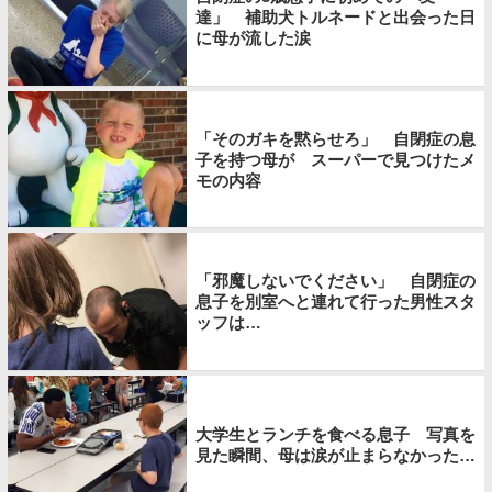
達」 補助犬トルネードと出会った日
に母が流した涙
「そのガキを黙らせろ」 自閉症の息
子を持つ母が スーパーで見つけたメ
モの内容
「邪魔しないでください」 自閉症の
息子を別室へと連れて行った男性スタ
ッフは…
大学生とランチを食べる息子 写真を
見た瞬間、母は涙が止まらなかった…