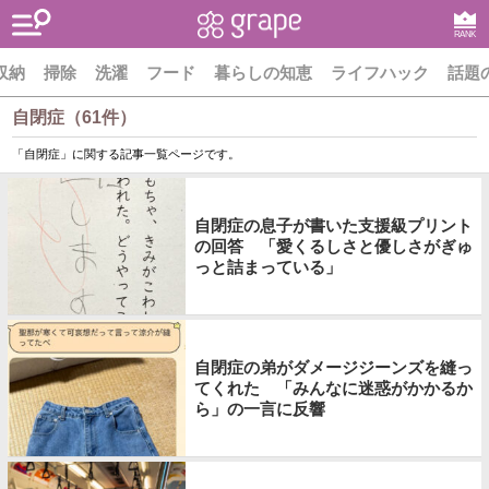
RANK
収納
掃除
洗濯
フード
暮らしの知恵
ライフハック
話題
自閉症（61件）
「自閉症」に関する記事一覧ページです。
自閉症の息子が書いた支援級プリント
の回答 「愛くるしさと優しさがぎゅ
っと詰まっている」
自閉症の弟がダメージジーンズを縫っ
てくれた 「みんなに迷惑がかかるか
ら」の一言に反響