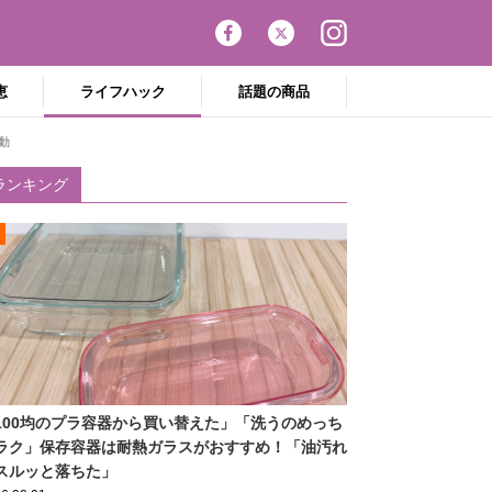
恵
ライフハック
話題の商品
動
ランキング
100均のプラ容器から買い替えた」「洗うのめっち
ラク」保存容器は耐熱ガラスがおすすめ！「油汚れ
スルッと落ちた」