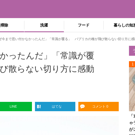
掃除
洗濯
フード
暮らしの知
ぜ今まで思い付かなかったんだ」「常識が覆る」 パプリカの種が飛び散らない切り方に感
かったんだ」「常識が覆
1
び散らない切り方に感動
LINE
はてな
コメント 0
「
ゃ
が