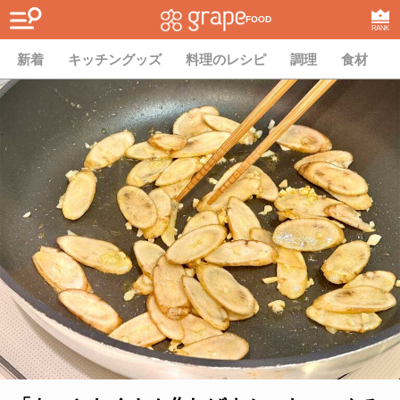
FOOD
RANK
新着
キッチングッズ
料理のレシピ
調理
食材