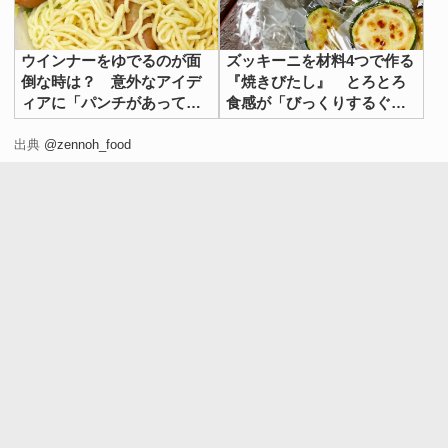
ウインナーをゆでるのが面
ズッキーニを材料4つで作る
倒な時は？ 意外なアイデ
『焼きびたし』 とろとろ
ィアに「パンチがあってう
食感が「びっくりするぐら
まい！」
いおいしい」
出典
@zennoh_food