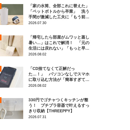
「家の水筒、全部これに替えた」
「ペットボトルから卒業」 洗う
手間が激減した工夫に「もう前の
に戻れない！」
2026.07.30
「帰宅したら部屋がムワッと蒸し
暑い…」はこれで解消！ 「元の
生活には戻れない」「もっと早く
知りたかった」
2026.08.02
「CD捨てなくて正解だっ
た…！」 パソコンなしでスマホ
に取り込む方法が「簡単すぎて拍
子抜け」「この曲聴きたかった
2026.08.02
～」
330円でゴチャつくキッチンが整
う！ プチプラ容器で叶えるすっ
きり収納【THREEPPY】
2026.07.31