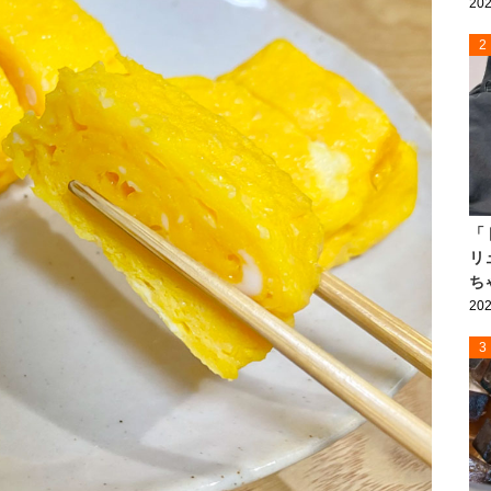
202
2
「
リ
ち
202
3