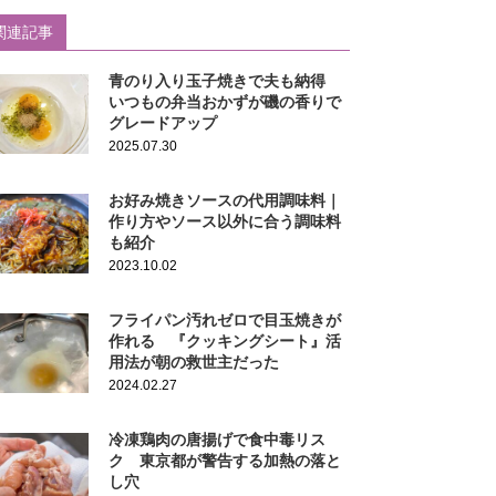
関連記事
青のり入り玉子焼きで夫も納得
いつもの弁当おかずが磯の香りで
グレードアップ
2025.07.30
お好み焼きソースの代用調味料｜
作り方やソース以外に合う調味料
も紹介
2023.10.02
フライパン汚れゼロで目玉焼きが
作れる 『クッキングシート』活
用法が朝の救世主だった
2024.02.27
冷凍鶏肉の唐揚げで食中毒リス
ク 東京都が警告する加熱の落と
し穴