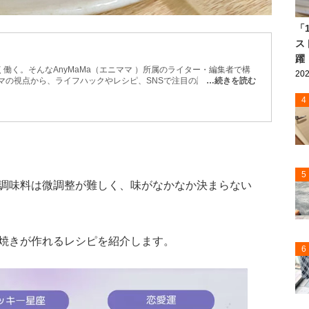
「
ス
躍
働く。そんなAnyMaMa（エニママ ）所属のライター・編集者で構
202
マの視点から、ライフハックやレシピ、SNSで注目の話題などを紹
…続きを読む
などもお届け。 忙しい毎日でも取り入れやすく、役立つ情報を発信
4
5
調味料は微調整が難しく、味がなかなか決まらない
焼きが作れるレシピを紹介します。
6