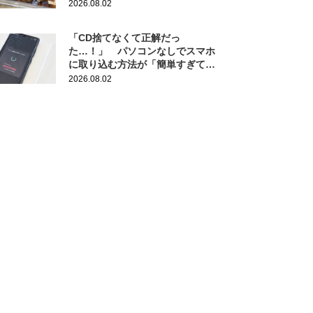
作りにも活躍
2026.08.02
「CD捨てなくて正解だっ
た…！」 パソコンなしでスマホ
に取り込む方法が「簡単すぎて拍
子抜け」「この曲聴きたかった
2026.08.02
～」