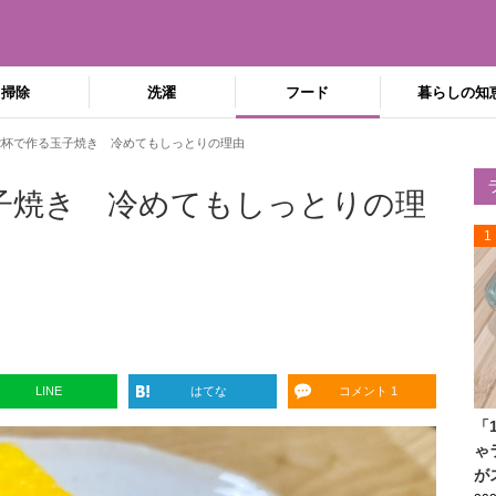
掃除
洗濯
フード
暮らしの知
2杯で作る玉子焼き 冷めてもしっとりの理由
子焼き 冷めてもしっとりの理
1
LINE
はてな
コメント 1
「
ゃ
が