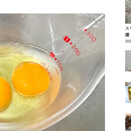
ス
躍
202