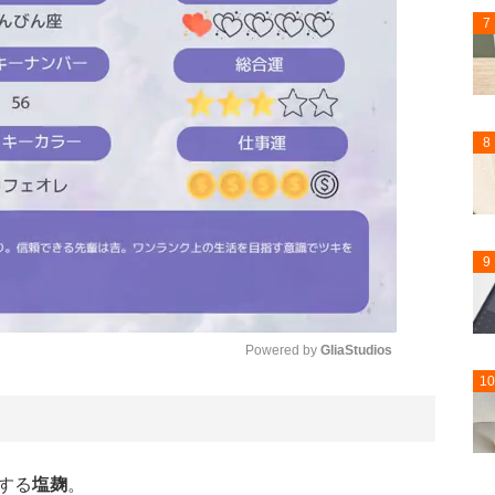
7
8
9
Powered by 
GliaStudios
10
Mute
する
塩麹
。