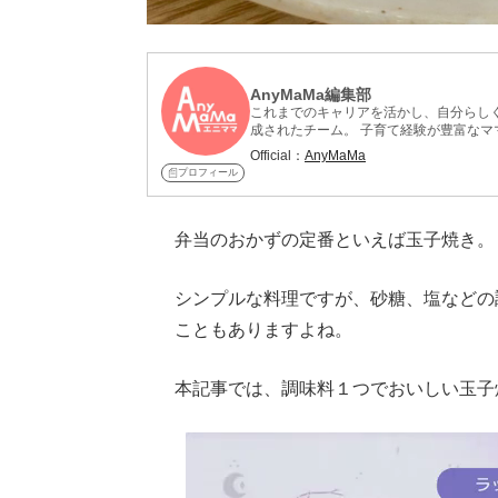
AnyMaMa編集部
これまでのキャリアを活かし、自分らしく
成されたチーム。 子育て経験が豊富なマ
介。実際に料理した感想や、家族の反応
Official：
AnyMaMa
中。
プロフィール
弁当のおかずの定番といえば玉子焼き。
シンプルな料理ですが、砂糖、塩などの
こともありますよね。
本記事では、調味料１つでおいしい玉子