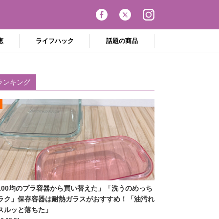
恵
ライフハック
話題の商品
ランキング
100均のプラ容器から買い替えた」「洗うのめっち
ラク」保存容器は耐熱ガラスがおすすめ！「油汚れ
スルッと落ちた」