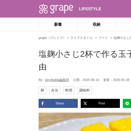
LIFESTYLE
新着
収納
grape（グレイプ）
ライフスタイル
フード
塩麹小さじ
塩麹小さじ2杯で作る玉
由
By -
AnyMaMa編集部
公開：
2025-06-10
更新：
2026-05-28
卵
弁当
料理
調味料
Share
Post