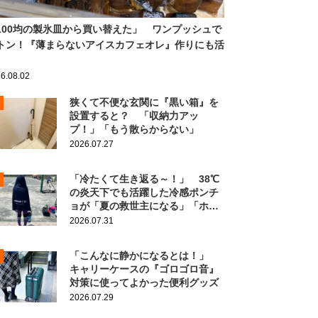
100均の製氷皿から買い替えた」 ワンプッシュで
トン！『薄まらないアイスカフェオレ』作りにも活
6.08.02
狭くて不便な玄関に『黒い箱』を
設置すると？ 「収納力アッ
プ！」「もう散らからない」
2026.07.27
「冷たくて生き返る～！」 38℃
の炎天下でも活躍した冷感ポンチ
ョが「夏の救世主になる」「ホン
ト買ってよかった」
2026.07.31
「こんなに静かになるとは！」
キャリーケースの『ゴロゴロ音』
対策に使ってよかった便利グッズ
2026.07.29