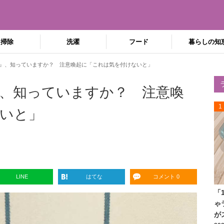
掃除
洗濯
フード
暮らしの知
』、知っていますか？ 注意喚起に「これは気を付けないと」
、知っていますか？ 注意喚
1
いと」
LINE
はてな
コメント 0
「
ゃ
が