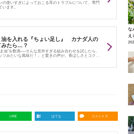
ンの使いすぎによっておこる耳のトラブルについて、専門
ています。
な
え
ま油を入れる『ちょい足し』 カナダ人の
202
てみたら…？
ごま油”を数滴──そんな意外すぎる組み合わせを試したら、
ッツみたいな風味だ！」と驚きの声が。香ばしさとコクの
の実態をレポートします。
LINE
はてな
コメント 0