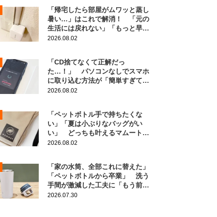
「帰宅したら部屋がムワッと蒸し
暑い…」はこれで解消！ 「元の
生活には戻れない」「もっと早く
知りたかった」
2026.08.02
「CD捨てなくて正解だっ
た…！」 パソコンなしでスマホ
に取り込む方法が「簡単すぎて拍
子抜け」「この曲聴きたかった
2026.08.02
～」
「ペットボトル手で持ちたくな
い」「夏は小ぶりなバッグがい
い」 どっちも叶えるマムートの
ポーチがこちら！
2026.08.02
「家の水筒、全部これに替えた」
「ペットボトルから卒業」 洗う
手間が激減した工夫に「もう前の
に戻れない！」
2026.07.30