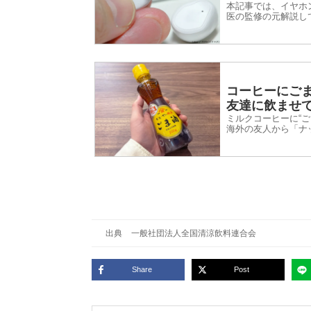
本記事では、イヤホ
医の監修の元解説し
コーヒーにご
友達に飲ませ
ミルクコーヒーに“
海外の友人から「ナ
ある新感覚ドリンク
出典
一般社団法人全国清涼飲料連合会
Share
Post