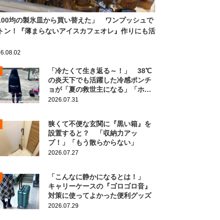
100均の製氷皿から買い替えた」 ワンプッシュで
トン！『薄まらないアイスカフェオレ』作りにも活
6.08.02
「冷たくて生き返る～！」 38℃
の炎天下でも活躍した冷感ポンチ
ョが「夏の救世主になる」「ホン
ト買ってよかった」
2026.07.31
狭くて不便な玄関に『黒い箱』を
設置すると？ 「収納力アッ
プ！」「もう散らからない」
2026.07.27
「こんなに静かになるとは！」
キャリーケースの『ゴロゴロ音』
対策に使ってよかった便利グッズ
2026.07.29