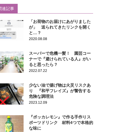
関連記事
「お荷物のお届けにあがりました
が」 送られてきたリンクを開く
と…？
2020.08.08
スーパーで危機一髪！ 園芸コー
ナーで『避けられている人』がい
ると思ったら？
2022.07.22
少ない油で揚げ物は火災リスクあ
り 『和平フレイズ』が警告する
危険な調理法
2023.12.09
『ポッカレモン』で作る手作りス
ポーツドリンク 材料4つで本格的
な味に