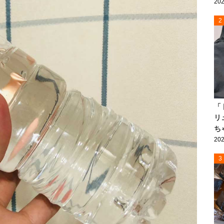
202
2
「
リ
ち
202
3