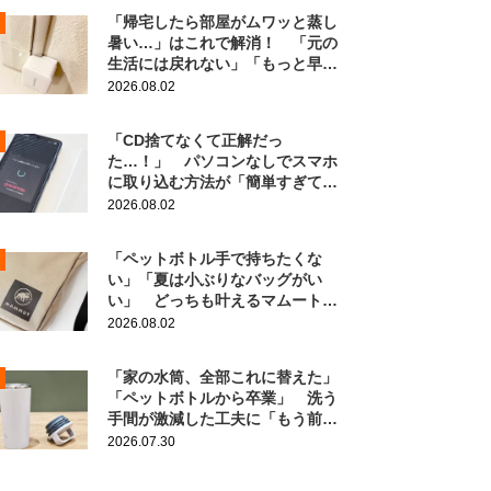
「帰宅したら部屋がムワッと蒸し
暑い…」はこれで解消！ 「元の
生活には戻れない」「もっと早く
知りたかった」
2026.08.02
「CD捨てなくて正解だっ
た…！」 パソコンなしでスマホ
に取り込む方法が「簡単すぎて拍
子抜け」「この曲聴きたかった
2026.08.02
～」
「ペットボトル手で持ちたくな
い」「夏は小ぶりなバッグがい
い」 どっちも叶えるマムートの
ポーチがこちら！
2026.08.02
「家の水筒、全部これに替えた」
「ペットボトルから卒業」 洗う
手間が激減した工夫に「もう前の
に戻れない！」
2026.07.30