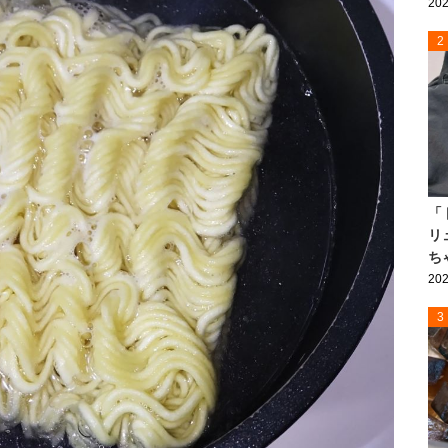
202
2
「
リ
ち
202
3