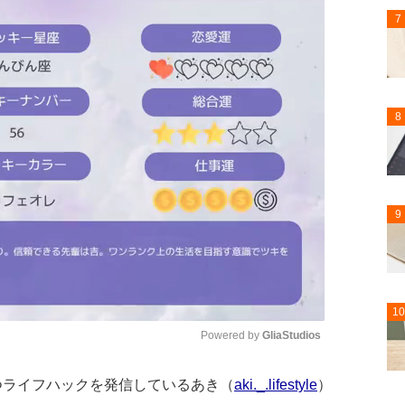
7
8
9
10
Powered by 
GliaStudios
役立つライフハックを発信しているあき（
aki._.lifestyle
）
Mute