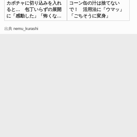
ます。この時、しっかり結んで密閉してしまうと、加熱時
カボチャに切り込みを入れ
コーン缶の汁は捨てない
ると… 包丁いらずの展開
で！ 活用法に「ウマッ」
に蒸気が逃げず袋が破裂する恐れがあるので注意が必要で
に「感動した」「怖くな
「ごちそうに変身」
す。
い」
出典
nemu_kurashi
また、電子レンジに対応していないビニール袋などの使用
は避けましょう。