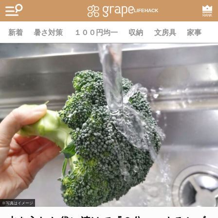
LIFEHACK
RANK
新着
暑さ対策
１００円均一
収納
文房具
家事
※写真はイメージ