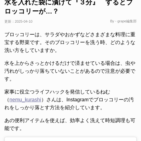
水を入れた袋に漬けて『３分』 するとブ
ロッコリーが…？
By - grape編集部
更新：
2025-04-10
ブロッコリーは、サラダやおかずなどさまざまな料理に重
宝する野菜です。そのブロッコリーを洗う時、どのような
洗い方をしていますか。
水を上からさっとかけるだけで済ませている場合は、虫や
汚れがしっかり落ちていないことがあるので注意が必要で
す。
家事に役立つライフハックを発信しているねむ
（
nemu_kurashi
）さんは、Instagramでブロッコリーの汚
れをしっかり落とす方法を紹介しています。
あの便利アイテムを使えば、効率よく洗えて時短調理も可
能です。