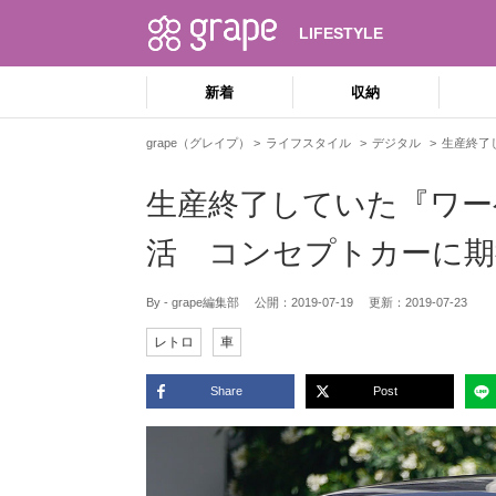
LIFESTYLE
新着
収納
grape（グレイプ）
ライフスタイル
デジタル
生産終了
生産終了していた『ワー
活 コンセプトカーに期
By - grape編集部
公開：
2019-07-19
更新：
2019-07-23
レトロ
車
Share
Post