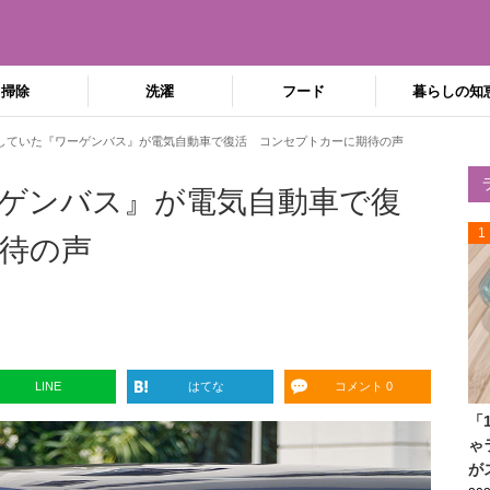
掃除
洗濯
フード
暮らしの知
していた『ワーゲンバス』が電気自動車で復活 コンセプトカーに期待の声
ゲンバス』が電気自動車で復
1
待の声
LINE
はてな
コメント 0
「
ゃ
が