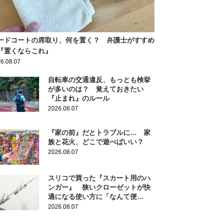
ードコートの席取り、何を置く？ 弁護士がすすめ
『置くならこれ』
6.08.07
自転車の交通違反、もっとも検挙
が多いのは？ 覚えておきたい
『止まれ』のルール
2026.08.07
『家の前』だとトラブルに… 家
族と花火、どこで遊べばいい？
2026.08.07
スリコで買った『スカート用のハ
ンガー』 狭いクローゼットが快
適になる使い方に「なんて便
利！」
2026.08.07