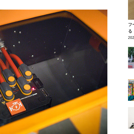
フ
る
202