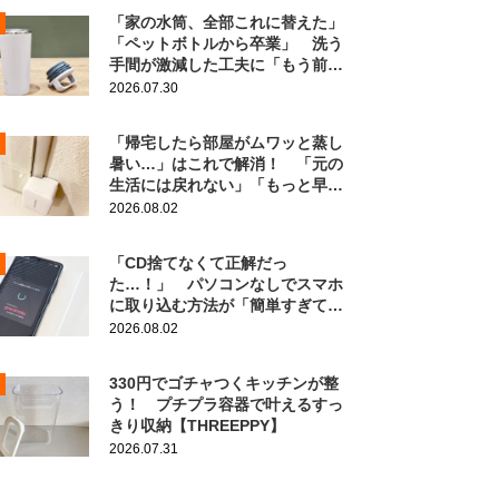
「家の水筒、全部これに替えた」
「ペットボトルから卒業」 洗う
手間が激減した工夫に「もう前の
に戻れない！」
2026.07.30
「帰宅したら部屋がムワッと蒸し
暑い…」はこれで解消！ 「元の
生活には戻れない」「もっと早く
知りたかった」
2026.08.02
「CD捨てなくて正解だっ
た…！」 パソコンなしでスマホ
に取り込む方法が「簡単すぎて拍
子抜け」「この曲聴きたかった
2026.08.02
～」
330円でゴチャつくキッチンが整
う！ プチプラ容器で叶えるすっ
きり収納【THREEPPY】
2026.07.31