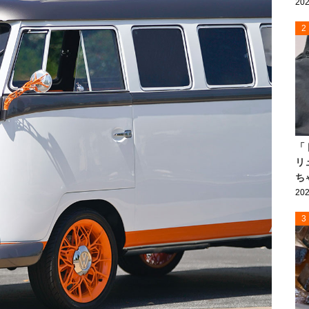
202
2
「
リ
ち
202
3