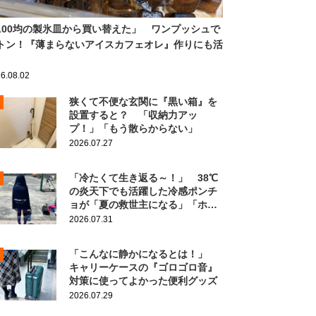
100均の製氷皿から買い替えた」 ワンプッシュで
トン！『薄まらないアイスカフェオレ』作りにも活
6.08.02
狭くて不便な玄関に『黒い箱』を
設置すると？ 「収納力アッ
プ！」「もう散らからない」
2026.07.27
「冷たくて生き返る～！」 38℃
の炎天下でも活躍した冷感ポンチ
ョが「夏の救世主になる」「ホン
ト買ってよかった」
2026.07.31
「こんなに静かになるとは！」
キャリーケースの『ゴロゴロ音』
対策に使ってよかった便利グッズ
2026.07.29