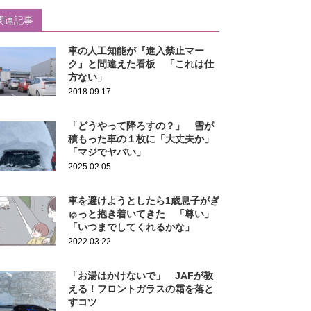
関連記事
車の人工知能が『進入禁止マー
ク』と間違えた看板 「これは仕
方ない」
2018.09.17
「どうやって降ろすの？」 雪が
積もった車の１枚に「大丈夫か」
「マジでヤバい」
2025.02.05
車を避けようとしたら1歳息子がぎ
ゅっと抱き着いてきた 「尊い」
「いつまでしてくれるかな」
2022.03.22
「お湯はかけないで」 JAFが教
える！フロントガラスの霜を落と
すコツ