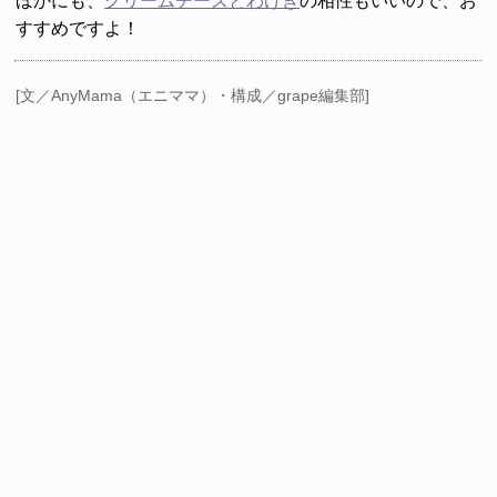
ほかにも、
クリームチーズとわけぎ
の相性もいいので、お
すすめですよ！
[文／AnyMama（エニママ）・構成／grape編集部]