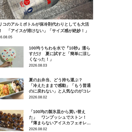
リコのアルミボトルが保冷剤代わりとしても大活
！ 「アイスが溶けない」「サイズ感が絶妙！」
6.08.05
100均うちわを水で『10秒』濡ら
すだけ 夏に試すと「簡単に涼し
くなった！」
2026.08.03
夏のお弁当、どう持ち運ぶ？
「冷えたままで感動」「もう普通
のに戻れない」と人気なのがコレ
2026.08.02
「100均の製氷皿から買い替え
た」 ワンプッシュでストン！
『薄まらないアイスカフェオレ』
作りにも活躍
2026.08.02