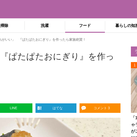
掃除
洗濯
フード
暮らしの知
れがいい」 『ぱたぱたおにぎり』を作ったら家族絶賛！
 『ぱたぱたおにぎり』を作っ
1
LINE
はてな
コメント 3
「
ゃ
が