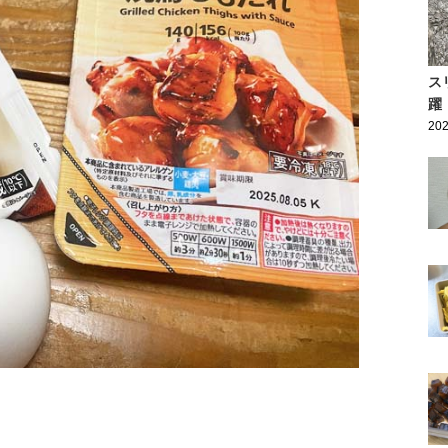
ス
躍
202