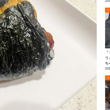
202
2
「
リ
ち
202
3