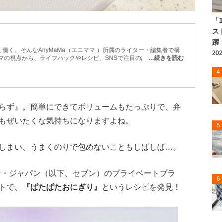
「
ス
躍
働く。そんなAnyMaMa（エニママ ）所属のライター・編集者で構
202
マの視点から、ライフハックやレシピ、SNSで注目の話題などを紹
…続きを読む
などもお届け。 忙しい毎日でも取り入れやすく、役立つ情報を発信
4
らず』。簡単にできてボリュームもたっぷりで、弁
もぜいたくな気持ちになりますよね。
5
しまい、うまくのりで包めないこともしばしば…。
ン・ジャパン（以下、セブン）のプライベートブラ
6
トで、
『ぱたぱたおにぎり』
というレシピを発見！