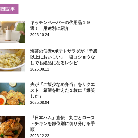
関連記事
キッチンペーパーの代用品１９
選！ 用途別に紹介
2023.10.24
海苔の佃煮×ポテトサラダが「予想
以上においしい」 塩コショウな
しでも絶品になるレシピ
2025.08.12
夫が『ご飯少なめ弁当』をリクエ
スト 希望を叶えた１枚に「爆笑
した」
2025.08.04
『日本ハム』直伝 丸ごとロース
トチキンを部位別に切り分ける手
順
2023.12.22