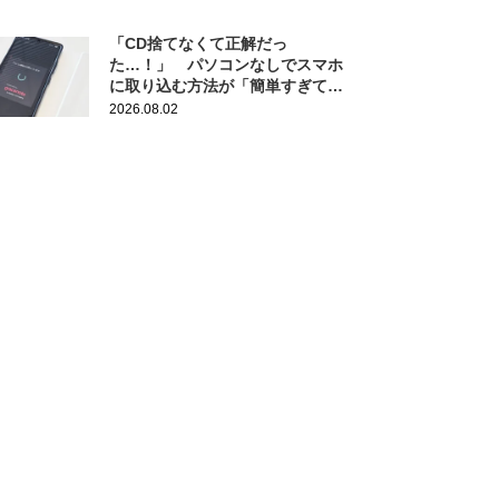
「CD捨てなくて正解だっ
た…！」 パソコンなしでスマホ
に取り込む方法が「簡単すぎて拍
子抜け」「この曲聴きたかった
2026.08.02
～」