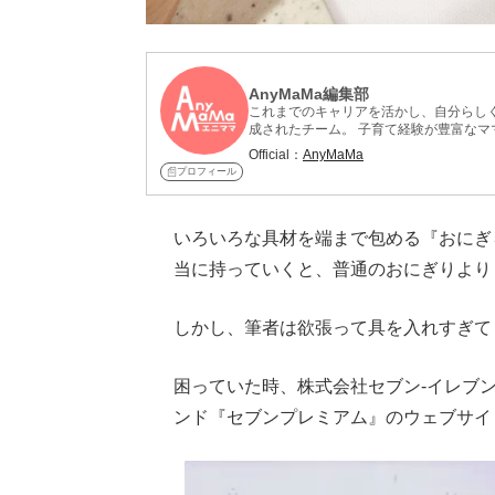
AnyMaMa編集部
これまでのキャリアを活かし、自分らしく
成されたチーム。 子育て経験が豊富なマ
介。実際に料理した感想や、家族の反応
Official：
AnyMaMa
中。
プロフィール
いろいろな具材を端まで包める『おにぎ
当に持っていくと、普通のおにぎりより
しかし、筆者は欲張って具を入れすぎて
困っていた時、株式会社セブン‐イレブ
ンド『セブンプレミアム』のウェブサイ