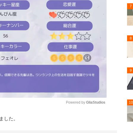
7
8
9
Powered by 
GliaStudios
10
ました。
Mute