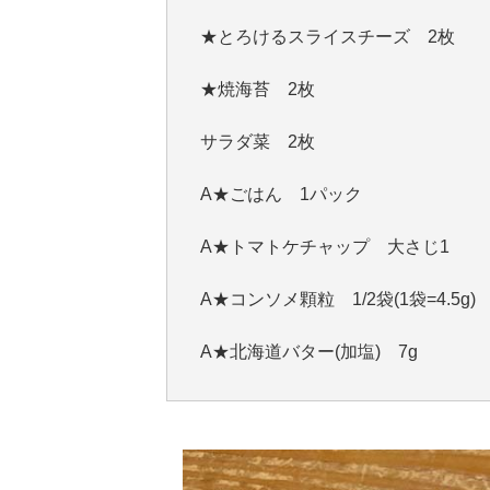
★とろけるスライスチーズ 2枚
★焼海苔 2枚
サラダ菜 2枚
A★ごはん 1パック
A★トマトケチャップ 大さじ1
A★コンソメ顆粒 1/2袋(1袋=4.5g)
A★北海道バター(加塩) 7g