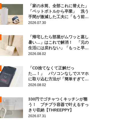
「家の水筒、全部これに替えた」
「ペットボトルから卒業」 洗う
手間が激減した工夫に「もう前の
に戻れない！」
2026.07.30
「帰宅したら部屋がムワッと蒸し
暑い…」はこれで解消！ 「元の
生活には戻れない」「もっと早く
知りたかった」
2026.08.02
「CD捨てなくて正解だっ
た…！」 パソコンなしでスマホ
に取り込む方法が「簡単すぎて拍
子抜け」「この曲聴きたかった
2026.08.02
～」
330円でゴチャつくキッチンが整
う！ プチプラ容器で叶えるすっ
きり収納【THREEPPY】
2026.07.31