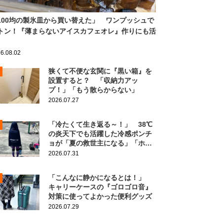
100均の製氷皿から買い替えた」 ワンプッシュで
トン！『薄まらないアイスカフェオレ』作りにも活
6.08.02
狭くて不便な玄関に『黒い箱』を
設置すると？ 「収納力アッ
プ！」「もう散らからない」
2026.07.27
「冷たくて生き返る～！」 38℃
の炎天下でも活躍した冷感ポンチ
ョが「夏の救世主になる」「ホン
ト買ってよかった」
2026.07.31
「こんなに静かになるとは！」
キャリーケースの『ゴロゴロ音』
対策に使ってよかった便利グッズ
2026.07.29