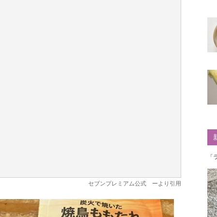
「
セブンプレミアム公式
ーより引用