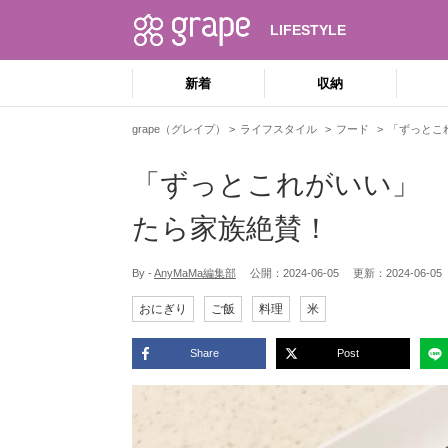
LIFESTYLE
新着
収納
grape（グレイプ）
ライフスタイル
フード
「ずっとこ
「ずっとこれがいい」
たら家族絶賛！
By -
AnyMaMa編集部
公開：
2024-06-05
更新：
2024-06-05
おにぎり
ご飯
料理
米
Share
Post