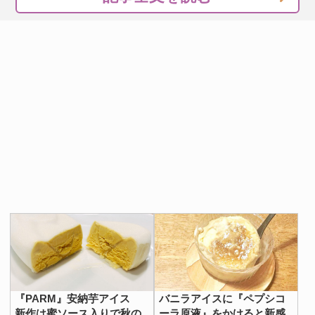
『PARM』安納芋アイス
バニラアイスに『ペプシコ
新作は蜜ソース入りで秋の
ーラ原液』をかけると新感