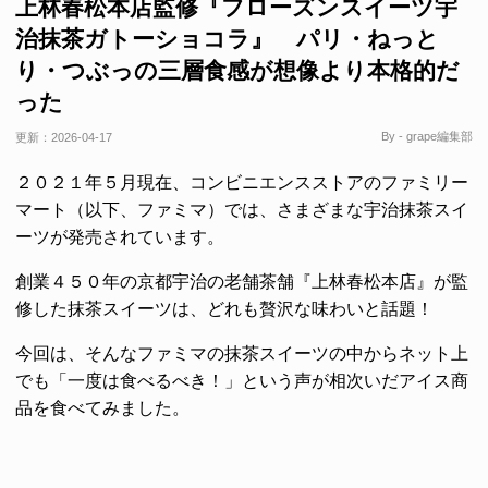
上林春松本店監修『フローズンスイーツ宇
治抹茶ガトーショコラ』 パリ・ねっと
り・つぶっの三層食感が想像より本格的だ
った
By - grape編集部
更新：
2026-04-17
２０２１年５月現在、コンビニエンスストアのファミリー
マート（以下、ファミマ）では、さまざまな宇治抹茶スイ
ーツが発売されています。
創業４５０年の京都宇治の老舗茶舗『上林春松本店』が監
修した抹茶スイーツは、どれも贅沢な味わいと話題！
今回は、そんなファミマの抹茶スイーツの中からネット上
でも「一度は食べるべき！」という声が相次いだアイス商
品を食べてみました。