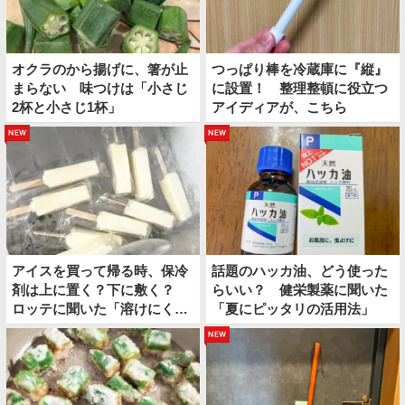
オクラのから揚げに、箸が止
つっぱり棒を冷蔵庫に『縦』
まらない 味つけは「小さじ
に設置！ 整理整頓に役立つ
2杯と小さじ1杯」
アイディアが、こちら
new
new
アイスを買って帰る時、保冷
話題のハッカ油、どう使った
剤は上に置く？下に敷く？
らいい？ 健栄製薬に聞いた
ロッテに聞いた「溶けにくい
「夏にピッタリの活用法」
持ち帰り方」
new