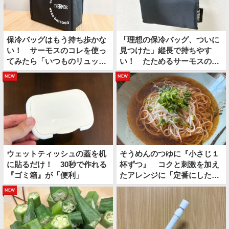
保冷バッグはもう持ち歩かな
「理想の保冷バッグ、ついに
い！ サーモスのコレを使っ
見つけた」縦長で持ちやす
てみたら「いつものリュック
い！ たためるサーモスの保
の中に保冷スペースができ
冷ショッピングバッグ
new
new
た」
ウェットティッシュの蓋を机
そうめんのつゆに『小さじ１
に貼るだけ！ 30秒で作れる
杯ずつ』 コクと刺激を加え
『ゴミ箱』が「便利」
たアレンジに「定番にした
い」
new