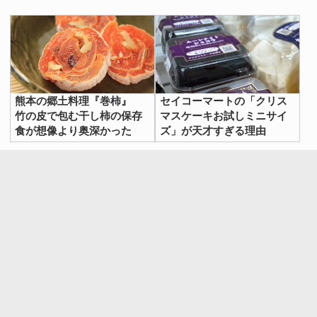
熊本の郷土料理『巻柿』
セイコーマートの「クリス
竹の皮で包む干し柿の保存
マスケーキお試しミニサイ
食が想像より奥深かった
ズ」が天才すぎる理由