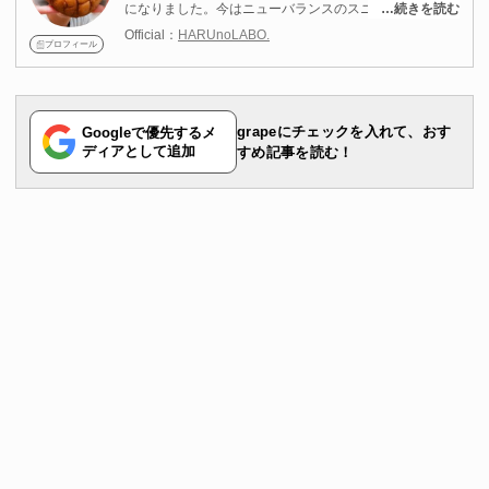
になりました。今はニューバランスのスニーカーをメイ
…続きを読む
ンに靴店をまわって、チェックしています！ゲームと・
Official：
HARUnoLABO.
グルメを楽しむことが趣味です。セブンイレブンを始め
プロフィール
としたコンビニスイーツもよくチェックしています。甘
党の辛党。スニーカーなどのファッションアイテム、身
近な便利グッズ、食べ物についての情報を発信中です。
grapeにチェックを入れて、おす
Googleで優先するメ
ディアとして追加
すめ記事を読む！