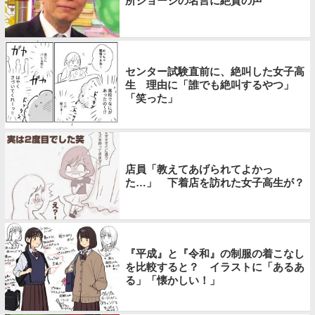
所ジョージの名言に絶賛の声
センター試験直前に、絶叫した女子高
生 理由に「誰でも絶叫するやつ」
「笑った」
店員「教えてあげられてよかっ
た…」 下着店を訪れた女子高生が？
『平成』と『令和』の制服の着こなし
を比較すると？ イラストに「あるあ
る」「懐かしい！」