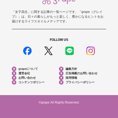
「女子高生」に関する記事の一覧ページです。「grape（グレイ
プ）」は、日々の暮らしがもっと楽しく、豊かになるヒントをお
届けするライフスタイルメディアです。
FOLLOW US
grapeについて
編集方針
運営会社
広告掲載のお問い合わせ
お問い合わせ
採用情報
コンテンツポリシー
プライバシーポリシー
©grape All Rights Reserved.