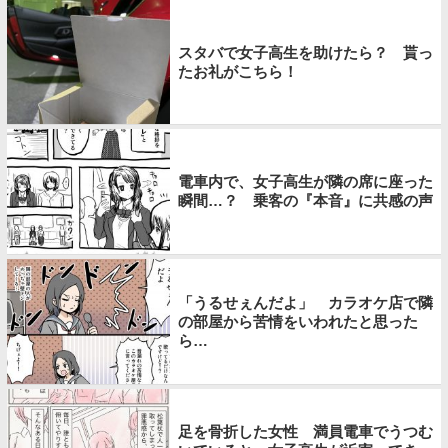
スタバで女子高生を助けたら？ 貰っ
たお礼がこちら！
電車内で、女子高生が隣の席に座った
瞬間…？ 乗客の『本音』に共感の声
「うるせぇんだよ」 カラオケ店で隣
の部屋から苦情をいわれたと思った
ら…
足を骨折した女性 満員電車でうつむ