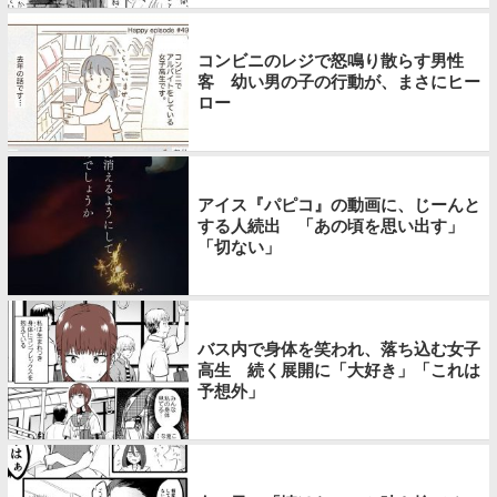
コンビニのレジで怒鳴り散らす男性
客 幼い男の子の行動が、まさにヒー
ロー
アイス『パピコ』の動画に、じーんと
する人続出 「あの頃を思い出す」
「切ない」
バス内で身体を笑われ、落ち込む女子
高生 続く展開に「大好き」「これは
予想外」