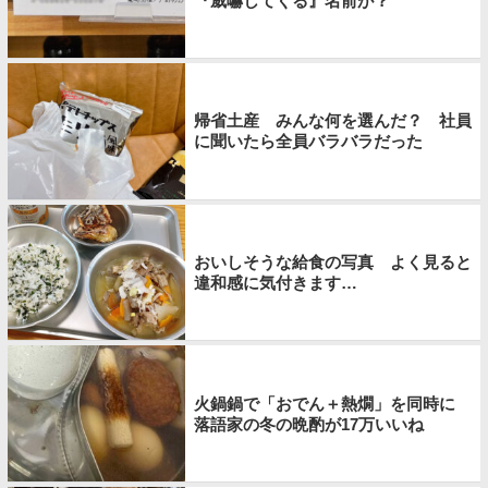
『威嚇してくる』名前が？
帰省土産 みんな何を選んだ？ 社員
に聞いたら全員バラバラだった
おいしそうな給食の写真 よく見ると
違和感に気付きます…
火鍋鍋で「おでん＋熱燗」を同時に
落語家の冬の晩酌が17万いいね