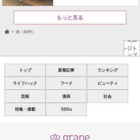
もっと見る
酒（94件）
ペー
ジト
ップ
トップ
新着記事
ランキング
ライフハック
フード
ビューティ
芸能
漫画
社会
特集・連載
SDGs