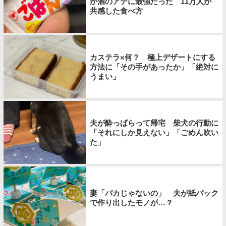
が酒のアテに最強だった 11万人が
共感した食べ方
カステラ×何？ 極上デザートにする
方法に「その手があったか」「絶対に
うまい」
夫が酔っぱらって帰宅 柴犬の行動に
「それにしか見えない」「ごめん吹い
た」
妻「バカじゃないの」 夫が紙パック
で作り出したモノが…？