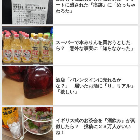
ートに残された『痕跡』に「めっちゃ
わろた」
スーパーで本みりんを買おうとした
ら？ 意外な事実に「知らなかった」
酒店「バレンタインに売れるか
な？」 届いたお酒に「り、リアル」
「欲しい」
イギリス式のお茶会を『酒飲み』が真
似したら？ 投稿に２３万人がいい
ね！