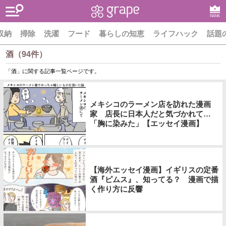
RANK
収納
掃除
洗濯
フード
暮らしの知恵
ライフハック
話題
酒（94件）
「酒」に関する記事一覧ページです。
メキシコのラーメン店を訪れた漫画
家 店長に日本人だと気づかれて…
「胸に染みた」【エッセイ漫画】
【海外エッセイ漫画】イギリスの定番
酒『ピムス』、知ってる？ 漫画で描
く作り方に反響