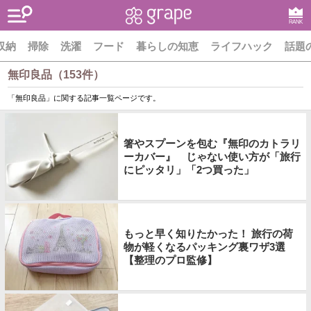
RANK
収納
掃除
洗濯
フード
暮らしの知恵
ライフハック
話題
無印良品（153件）
「無印良品」に関する記事一覧ページです。
箸やスプーンを包む『無印のカトラリ
ーカバー』 じゃない使い方が「旅行
にピッタリ」「2つ買った」
もっと早く知りたかった！ 旅行の荷
物が軽くなるパッキング裏ワザ3選
【整理のプロ監修】