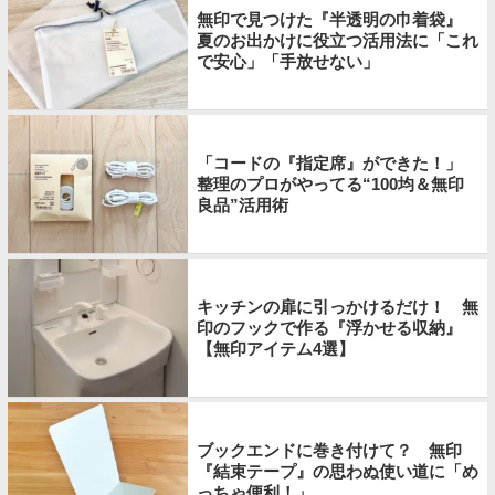
無印で見つけた『半透明の巾着袋』
夏のお出かけに役立つ活用法に「これ
で安心」「手放せない」
「コードの『指定席』ができた！」
整理のプロがやってる“100均＆無印
良品”活用術
キッチンの扉に引っかけるだけ！ 無
印のフックで作る『浮かせる収納』
【無印アイテム4選】
ブックエンドに巻き付けて？ 無印
『結束テープ』の思わぬ使い道に「め
っちゃ便利！」