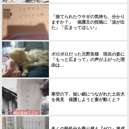
「捨てられたウサギの気持ち、分かり
ますか？」 保護主の投稿に「涙が出
た」「広まってほしい」
ボロボロだった元野良猫 現在の姿に
「もっと広まって」の声が上がった理
由は…
寒空の下、短い鎖につながれた土佐犬
を発見 保護しようと妻が動くと？
多くの殺処分を乗り越え『ゼロ』達成