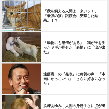
「我を飼える人間よ、来いッ！」
『最強の猫』譲渡会に突撃した結
果…！？
「動物にも感情がある」 我が子を失
ったヤギが見せた『表情』に「涙が出
た」
遠藤憲一の『発表』に称賛の声 「本
当にかっこいい」「さらに好きになっ
た」
浜崎あゆみ「人間の身勝手さに涙が出