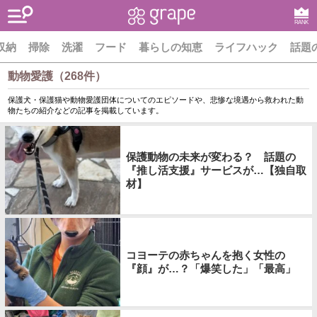
RANK
収納
掃除
洗濯
フード
暮らしの知恵
ライフハック
話題
動物愛護（268件）
保護犬・保護猫や動物愛護団体についてのエピソードや、悲惨な境遇から救われた動
物たちの紹介などの記事を掲載しています。
保護動物の未来が変わる？ 話題の
『推し活支援』サービスが…【独自取
材】
コヨーテの赤ちゃんを抱く女性の
『顔』が…？「爆笑した」「最高」