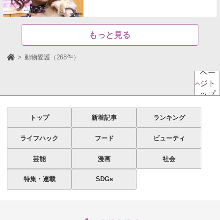
もっと見る
動物愛護（268件）
ペー
ジト
ップ
トップ
新着記事
ランキング
ライフハック
フード
ビューティ
芸能
漫画
社会
特集・連載
SDGs