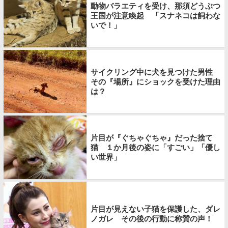
動物バラエティを受け、那須どうぶつ
王国が注意喚起 「スナネコは飼わな
いで！」
サイクリング中に犬を見つけた男性
その『場所』にショックを受けた理由
は？
片目が『ぐちゃぐちゃ』だった捨て
猫 １か月後の姿に「すごい」「優し
い世界」
片目が見えない子猫を保護した、ダレ
ノガレ その後の行動に称賛の声！