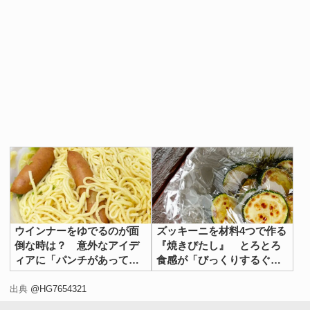
ウインナーをゆでるのが面
ズッキーニを材料4つで作る
倒な時は？ 意外なアイデ
『焼きびたし』 とろとろ
ィアに「パンチがあってう
食感が「びっくりするぐら
まい！」
いおいしい」
出典
@HG7654321