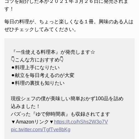
コツを紹介した本が２０２１年３月２６日に発売されま
す！
毎日の料理が、ちょっと楽しくなる１冊。興味のある人は
ぜひチェックしてみてください。
『一生使える料理本』が発売します☆
👇こんな方におすすめ👇
⚫︎料理上手になりたい
⚫︎献立を毎日考えるのが大変
⚫︎料理の裏技も知りたい
現役シェフの僕が美味しい簡単おかず100品を詰め
込みました！
バズった『ゆで卵時間表』も収録されてます
▼Amazonリンク▼
https://t.co/hShs2W3o7V
pic.twitter.com/TgfTve8bKg